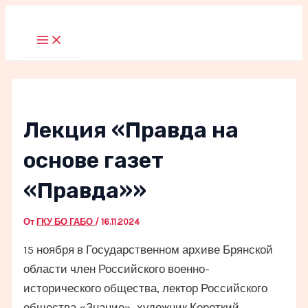
Перейти
к
Main
Menu
содержимому
Лекция «Правда на
основе газет
«Правда»»
От
ГКУ БО ГАБО
/
16.11.2024
15 ноября в Государственном архиве Брянской
области член Российского военно-
исторического общества, лектор Российского
общества «Знание», художник Короткий