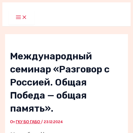
Перейти
к
Main
Menu
содержимому
Международный
семинар «Разговор с
Россией. Общая
Победа — общая
память».
От
ГКУ БО ГАБО
/
23.12.2024