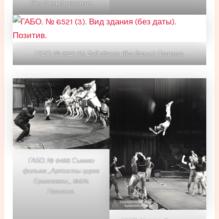
(без даты). Позитив.
ГАБО. № 6521 (3). Вид здания (без даты). Позитив.
ГАБО. № 6468. Съемки
фильма ,,Артисты цирка
Ермолаевы,, 1987г.
Позитив.