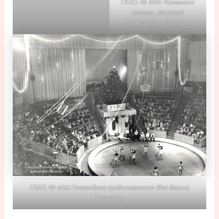
ГАБО. № 6510. Фрагмент
номера ,,Морские
зарисовки,, Позитив.
ГАБО. № 6515. Новогоднее представление (без даты).
Позитив.