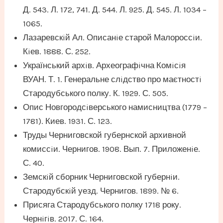
Д. 543. Л. 172, 741. Д. 544. Л. 925. Д. 545. Л. 1034 –
1065.
Лазаревскiй Ал. Описанiе старой Малороссiи.
Кiев. 1888. С. 252.
Український архiв. Археографiчна Комiсiя
ВУАН. Т. 1. Генеральне слiдство про маєтностi
Стародубського полку. К. 1929. С. 505.
Опис Новгородсiверського намисництва (1779 –
1781). Киев. 1931. С. 123.
Труды Черниговской губернской архивной
комиссiи. Чернигов. 1908. Вып. 7. Приложенiе.
С. 40.
Земскiй сборник Черниговской губернiи.
Стародубскiй уезд. Чернигов. 1899. № 6.
Присяга Стародубського полку 1718 року.
Чернiгiв. 2017. С. 164.