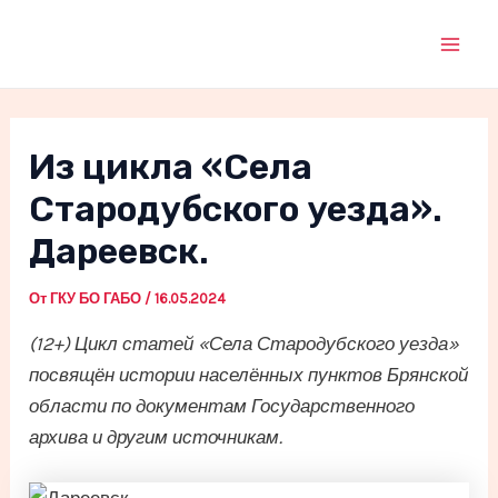
Перейти
к
Mai
содержимому
Men
Из цикла «Села
Стародубского уезда».
Дареевск.
От
ГКУ БО ГАБО
/
16.05.2024
(12+) Цикл статей «Села Стародубского уезда»
посвящён истории населённых пунктов Брянской
области по документам Государственного
архива и другим источникам.