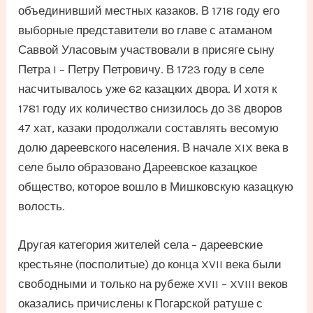
объединивший местных казаков. В 1718 году его
выборные представители во главе с атаманом
Саввой Уласовым участвовали в присяге сыну
Петра I – Петру Петровичу. В 1723 году в селе
насчитывалось уже 62 казацких двора. И хотя к
1781 году их количество снизилось до 38 дворов
47 хат, казаки продолжали составлять весомую
долю дареевского населения. В начале XIX века в
селе было образовано Дареевское казацкое
общество, которое вошло в Мишковскую казацкую
волость.
Другая категория жителей села – дареевские
крестьяне (посполитые) до конца XVII века были
свободными и только на рубеже XVII – XVIII веков
оказались причислены к Погарской ратуше с