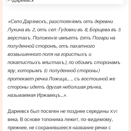
«Село Дарiевскъ, разстоянiемъ отъ деревни
Лукина въ 2, отъ сел: Гудовки въ 8, Борщева въ 5
верстахъ. Положенiе имѣетъ (отъ Погари на
полуденной сторонѣ, отъ пахатного
возвышенного поля на гористыхъ и
покатистыхъ мѣстахъ), по обоимъ сторонамъ
яру, которымъ (с полуденной стороны)
протекает речка Ложица… … съ востошной же
стороны идетъ другая неболшая рѣчка,
называемая Иржавецъ…»
.
Дареевск был поселен не позднее середины XVI
века. В основе топонима лежит, по-видимому,
прежнее, не сохранившееся название речки с