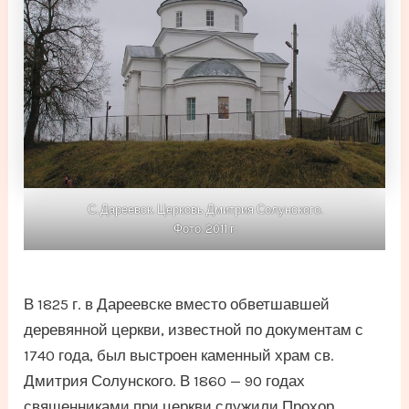
С. Дареевск. Церковь Дмитрия Солунского.
Фото. 2011 г.
В 1825 г. в Дареевске вместо обветшавшей
деревянной церкви, известной по документам с
1740 года, был выстроен каменный храм св.
Дмитрия Солунского. В 1860 — 90 годах
священниками при церкви служили Прохор