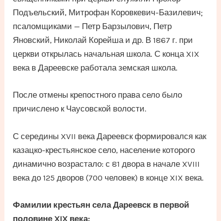
Подъельский, Митрофан Коровкевич-Базилевич;
псаломщиками — Петр Барзылович, Петр
Яновский, Николай Корейша и др. В 1867 г. при
церкви открылась начальная школа. С конца XIX
века в Дареевске работала земская школа.
После отмены крепостного права село было
причислено к Чаусовской волости.
С середины XVII века Дареевск формировался как
казацко-крестьянское село, население которого
динамично возрастало: с 81 двора в начале XVIII
века до 125 дворов (700 человек) в конце XIX века.
Фамилии крестьян села Дареевск в первой
половине XIX века: