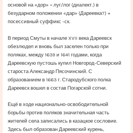
основой на «дор»
–
луг/лог (диалект.) в
безударном положении «дар» (Дареевка?) +
посессивный суффикс -ск.
В период Смуты в начале XVII века Дареевск
обезлюдел и вновь был заселен только при
поляках, между 1639 и 1641 годами, когда
Дареевскую пустошь купил Новгород-Северский
староста Александр Пясочинский. С
образованием в 1663 г. Стародубского полка
Дареевск вошел в состав Погарской сотни.
Ещё в ходе национально-освободительной
борьбы против поляков значительная часть
жителей села записались в казацкое сословие.
Здесь был образован Дареевский курень,