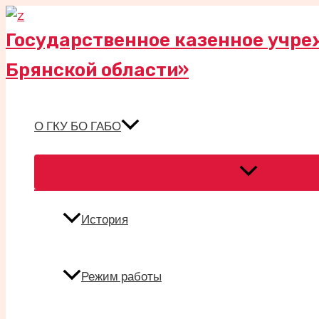
Перейти
к
Государственное казенное учре
содержимому
Брянской области»
О ГКУ БО ГАБО
Переключател
меню
История
Режим работы