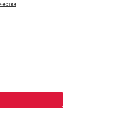
чества
ь