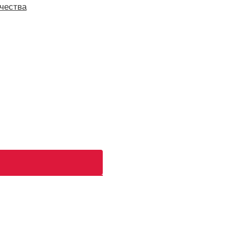
чества
ь