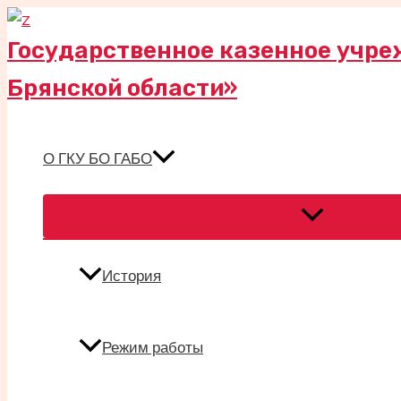
Перейти
к
Государственное казенное учре
содержимому
Брянской области»
О ГКУ БО ГАБО
Переключател
меню
История
Режим работы