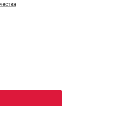
чества
ь