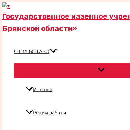
Перейти
к
Государственное казенное учре
содержимому
Брянской области»
О ГКУ БО ГАБО
Переключател
меню
История
Режим работы