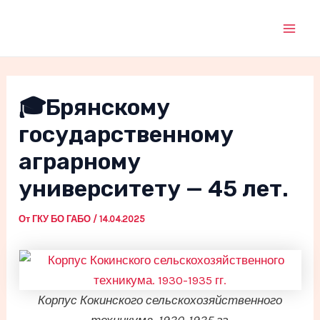
Перейти
к
Mai
содержимому
Men
🎓Брянскому
государственному
аграрному
университету — 45 лет.
От
ГКУ БО ГАБО
/
14.04.2025
Корпус Кокинского сельскохозяйственного