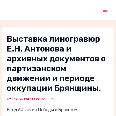
Перейти
к
Mai
содержимому
Men
Выставка линогравюр
Е.Н. Антонова и
архивных документов о
партизанском
движении и периоде
оккупации Брянщины.
От
ГКУ БО ГАБО
/
25.07.2025
В год 80-летия Победы в Брянском