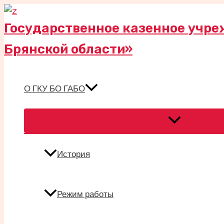
Перейти
к
Государственное казенное учре
содержимому
Брянской области»
О ГКУ БО ГАБО
Переключател
меню
История
Режим работы