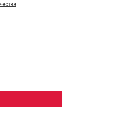
чества
ь