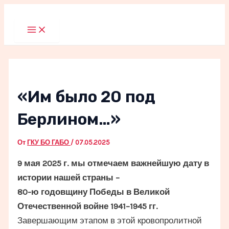
Перейти
к
Main
Menu
содержимому
«Им было 20 под
Берлином…»
От
ГКУ БО ГАБО
/
07.05.2025
9 мая 2025 г. мы отмечаем важнейшую дату в
истории нашей страны –
80-ю годовщину Победы в Великой
Отечественной войне 1941–1945 гг.
Завершающим этапом в этой кровопролитной