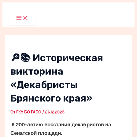
Перейти
к
Main
Menu
содержимому
🔎📚 Историческая
викторина
«Декабристы
Брянского края»
От
ГКУ БО ГАБО
/
26.12.2025
К 200-летию восстания декабристов на
Сенатской площади.