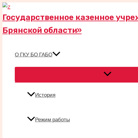
Перейти
к
Государственное казенное учре
содержимому
Брянской области»
О ГКУ БО ГАБО
Переключател
меню
История
Режим работы