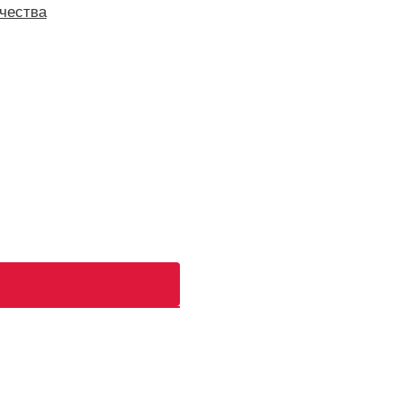
чества
ь