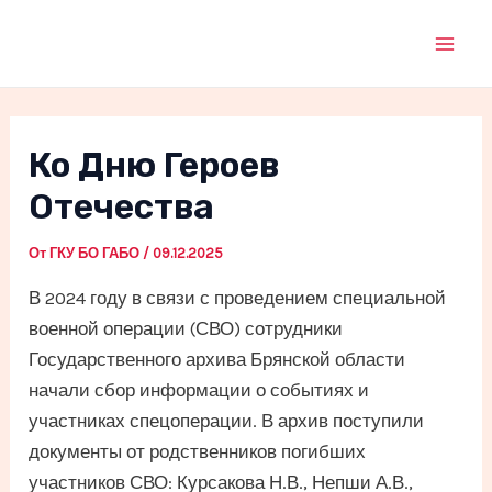
Перейти
к
Mai
содержимому
Men
Ко Дню Героев
Отечества
От
ГКУ БО ГАБО
/
09.12.2025
В 2024 году в связи с проведением специальной
военной операции (СВО) сотрудники
Государственного архива Брянской области
начали сбор информации о событиях и
участниках спецоперации. В архив поступили
документы от родственников погибших
участников СВО: Курсакова Н.В., Непши А.В.,