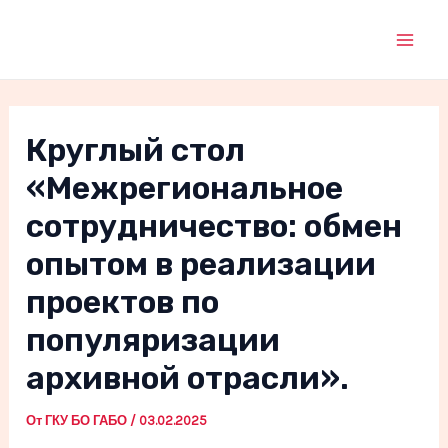
Перейти
к
Mai
содержимому
Men
Круглый стол
«Межрегиональное
сотрудничество: обмен
опытом в реализации
проектов по
популяризации
архивной отрасли».
От
ГКУ БО ГАБО
/
03.02.2025