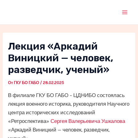
Перейти
к
Mai
содержимому
Men
Лекция «Аркадий
Виницкий — человек,
разведчик, ученый»
От
ГКУ БО ГАБО
/
28.02.2025
В филиале ГКУ БО ГАБО – ЦДНИБО состоялась
лекция военного историка, руководителя Научного
центра исторических исследований
«Ретроспектива»
Сергея Валерьевича Ушкалова
«Аркадий Виницкий — человек, разведчик,