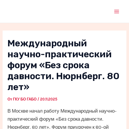
Перейти
к
Mai
содержимому
Men
Международный
научно-практический
форум «Без срока
давности. Нюрнберг. 80
лет»
От
ГКУ БО ГАБО
/
20.11.2025
В Москве начал работу Международный научно-
практический форум «Без срока давности.
Нюрнберг. 80 лет». Форум приурочен к 80-ой