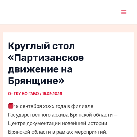
Перейти
к
Mai
содержимому
Men
Круглый стол
«Партизанское
движение на
Брянщине»
От
ГКУ БО ГАБО
/
19.09.2025
19 сентября 2025 года в филиале
Государственного архива Брянской области —
Центре документации новейшей истории
Брянской области в рамках мероприятий,