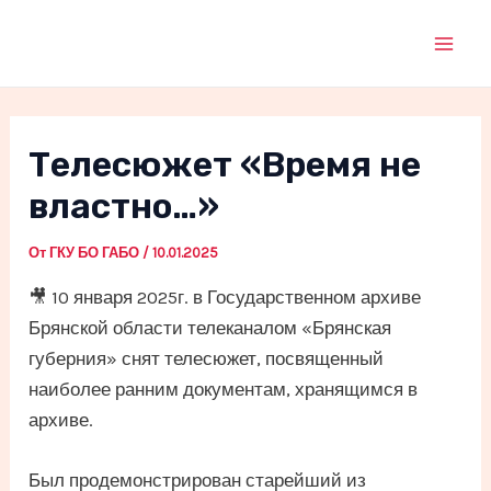
Перейти
к
Mai
содержимому
Men
Телесюжет «Время не
властно…»
От
ГКУ БО ГАБО
/
10.01.2025
🎥 10 января 2025г. в Государственном архиве
Брянской области телеканалом «Брянская
губерния» снят телесюжет, посвященный
наиболее ранним документам, хранящимся в
архиве.
Был продемонстрирован старейший из