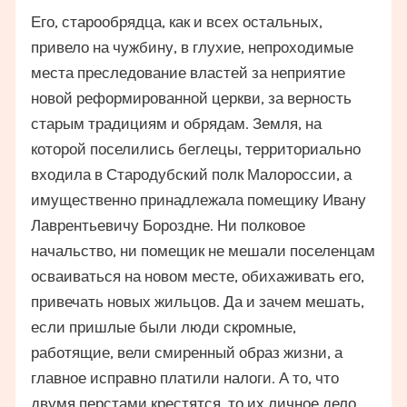
Его, старообрядца, как и всех остальных,
привело на чужбину, в глухие, непроходимые
места преследование властей за неприятие
новой реформированной церкви, за верность
старым традициям и обрядам. Земля, на
которой поселились беглецы, территориально
входила в Стародубский полк Малороссии, а
имущественно принадлежала помещику Ивану
Лаврентьевичу Бороздне. Ни полковое
начальство, ни помещик не мешали поселенцам
осваиваться на новом месте, обихаживать его,
привечать новых жильцов. Да и зачем мешать,
если пришлые были люди скромные,
работящие, вели смиренный образ жизни, а
главное исправно платили налоги. А то, что
двумя перстами крестятся, то их личное дело,