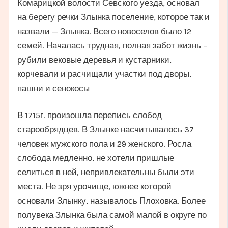
Комарицкой волости Севского уезда, основал
на берегу речки Злынка поселение, которое так и
назвали — Злынка. Всего новоселов было 12
семей. Началась трудная, полная забот жизнь –
рубили вековые деревья и кустарники,
корчевали и расчищали участки под дворы,
пашни и сенокосы
В 1715г. произошла перепись слобод
старообрядцев. В Злынке насчитывалось 37
человек мужского пола и 29 женского. Росла
слобода медленно, не хотели пришлые
селиться в ней, непривлекательны были эти
места. Не зря урочище, южнее которой
основали Злынку, называлось Плоховка. Более
полувека Злынка была самой малой в округе по