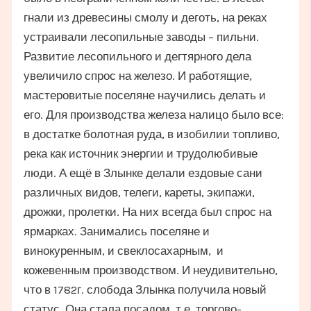
гнали из древесины смолу и деготь, на реках
устраивали лесопильные заводы – пильни.
Развитие лесопильного и дегтярного дела
увеличило спрос на железо. И работящие,
мастеровитые поселяне научились делать и
его. Для производства железа налицо было все:
в достатке болотная руда, в изобилии топливо,
река как источник энергии и трудолюбивые
люди. А ещё в Злынке делали ездовые сани
различных видов, телеги, кареты, экипажи,
дрожки, пролетки. На них всегда был спрос на
ярмарках. Занимались поселяне и
винокуренным, и свеклосахарным, и
кожевенным производством. И неудивительно,
что в 1782г. слобода Злынка получила новый
статус. Она стала посадом, т.е. торгово-