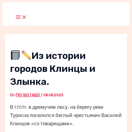
Перейти
к
Main
Menu
содержимому
Из истории
городов Клинцы и
Злынка.
От
ГКУ БО ГАБО
/
06.06.2025
В 1707г. в дремучем лесу, на берегу реки
Туросна поселился беглый-крестьянин Василий
Клинцов «со товарищами».