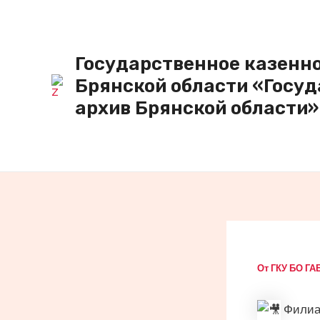
Перейти
к
содержимому
Государственное казенн
Брянской области «Госу
архив Брянской области»
От
ГКУ БО Г
Филиал