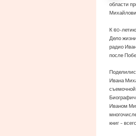
области пр
Михайлови
К 80-летию
Дело жизни
радио Ива
после Побе
Поделились
Ивана Миха
съемочной 
Биографиче
Иваном Мих
многочисле
книг – все