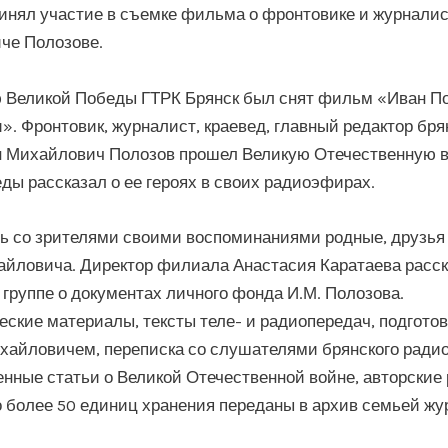
инял участие в съемке фильма о фронтовике и журнали
че Полозове.
 Великой Победы ГТРК Брянск был снят фильм «Иван По
». Фронтовик, журналист, краевед, главный редактор бря
н Михайлович Полозов прошел Великую Отечественную в
ды рассказал о ее героях в своих радиоэфирах.
 со зрителями своими воспоминаниями родные, друзья 
йловича. Директор филиала Анастасия Каратаева расс
группе о документах личного фонда И.М. Полозова.
ские материалы, тексты теле- и радиопередач, подгото
айловичем, переписка со слушателями брянского радио
нные статьи о Великой Отечественной войне, авторские
го более 50 единиц хранения переданы в архив семьей жу