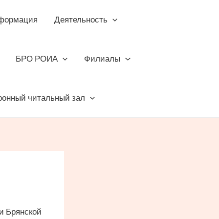
формация
Деятельность
БРО РОИА
Филиалы
ронный читальный зал
и Брянской