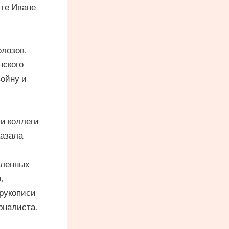
сте Иване
лозов.
нского
ойну и
и коллеги
казала
вленных
,
 рукописи
рналиста.