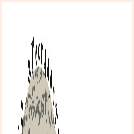
Перейти
к
содержимому