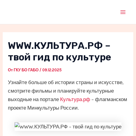
Перейти
к
Mai
содержимому
Men
WWW.КУЛЬТУРА.РФ –
твой гид по культуре
От
ГКУ БО ГАБО
/
09.12.2025
Узнайте больше об истории страны и искусстве,
смотрите фильмы и планируйте культурные
выходные на портале
Культура.рф
– флагманском
проекте Минкультуры России.