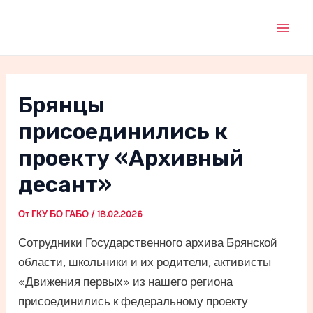
Перейти
к
Mai
содержимому
Men
Брянцы
присоединились к
проекту «Архивный
десант»
От
ГКУ БО ГАБО
/
18.02.2026
Сотрудники Государственного архива Брянской
области, школьники и их родители, активисты
«Движения первых» из нашего региона
присоединились к федеральному проекту