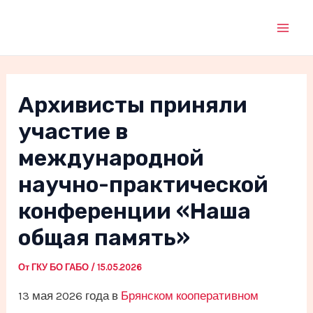
Перейти
к
Mai
содержимому
Men
Архивисты приняли
участие в
международной
научно-практической
конференции «Наша
общая память»
От
ГКУ БО ГАБО
/
15.05.2026
13 мая 2026 года в
Брянском кооперативном