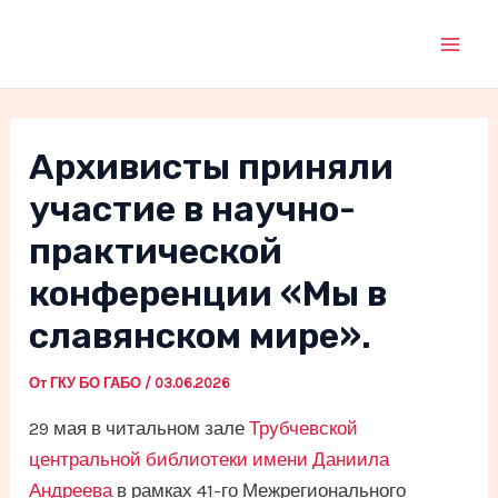
Перейти
к
Mai
содержимому
Men
Архивисты приняли
участие в научно-
практической
конференции «Мы в
славянском мире».
От
ГКУ БО ГАБО
/
03.06.2026
29 мая в читальном зале
Трубчевской
центральной библиотеки имени Даниила
Андреева
в рамках 41-го Межрегионального