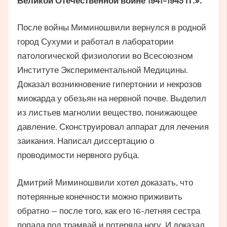
Великой Отечественной войне 1941–1945 гг.».
После войны Миминошвили вернулся в родной
город Сухуми и работал в лаборатории
патологической физиологии во Всесоюзном
Институте Экспериментальной Медицины.
Доказал возникновение гипертонии и некрозов
миокарда у обезьян на нервной почве. Выделил
из листьев магнолии вещество, понижающее
давление. Сконструировал аппарат для лечения
заикания. Написал диссертацию о
проводимости нервного рубца.
Дмитрий Миминошвили хотел доказать, что
потерянные конечности можно приживить
обратно — после того, как его 16-летняя сестра
попала под трамвай и потеряла ногу. И доказал