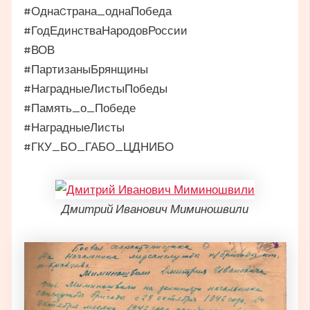
#ОднаCтрана_однаПобеда
#ГодЕдинстваНародовРоссии
#ВОВ
#ПартизаныБрянщины
#НаградныеЛистыПобеды
#Память_о_Победе
#НаградныеЛисты
#ГКУ_БО_ГАБО_ЦДНИБО
Дмитрий Иванович Миминошвили