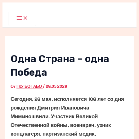
Перейти
к
Main
Menu
содержимому
Одна Страна – одна
Победа
От
ГКУ БО ГАБО
/
28.05.2026
Сегодня, 28 мая, исполняется 108 лет со дня
рождения Дмитрия Ивановича
Миминошвили. Участник Великой
Отечественной войны, военврач, узник
концлагеря, партизанский медик,