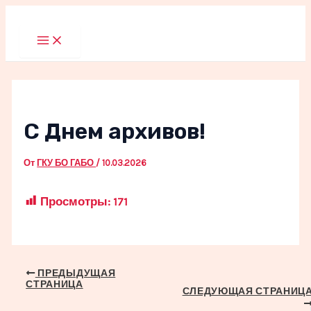
Перейти
к
Main
Menu
содержимому
С Днем архивов!
От
ГКУ БО ГАБО
/
10.03.2026
Просмотры:
171
Навигация
ПРЕДЫДУЩАЯ
СТРАНИЦА
по
СЛЕДУЮЩАЯ СТРАНИЦ
записям