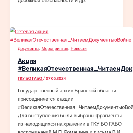
дорожной безопасности и др.
,
,
Документы
Мероприятия
Новости
Акция
#ВеликаяОтечественная_ЧитаемДок
ГКУ БО ГАБО
/
07.05.2024
Государственный архив Брянской области
присоединяется к акции
#ВеликаяОтечественная_ЧитаемДокументыоВой
Для выступления были выбраны фрагменты
из находящихся на хранении в ГКУ БО ГАБО
воспоминаний М.П. Ромашина и письма В.И.