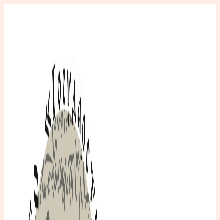
Перейти
к
содержимому