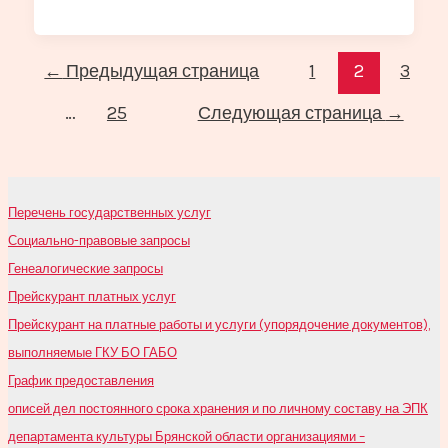
Постраничная
←
Предыдущая страница
1
2
3
навигация
…
25
Следующая страница
→
записи
Перечень государственных услуг
Социально-правовые запросы
Генеалогические запросы
Прейскурант платных услуг
Прейскурант на платные работы и услуги (упорядочение документов),
выполняемые ГКУ БО ГАБО
График предоставления
описей дел постоянного срока хранения и по личному составу на ЭПК
департамента культуры Брянской области организациями –