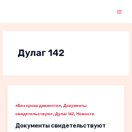
Перейти
к
Mai
содержимому
Men
Дулаг 142
,
«Без срока давности»
Документы
,
,
свидетельствуют
Дулаг 142
Новости
Документы свидетельствуют