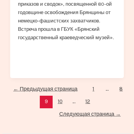
приказов и сводок», посвященной 80-ой
годовщине освобождения Брянщины от
немецко-фашистских захватчиков.
Встреча прошла в ГБУК «Брянский
государственный краеведческий музей».
Постраничная
←
Предыдущая страница
1
…
8
навигация
9
10
…
12
записи
Следующая страница
→