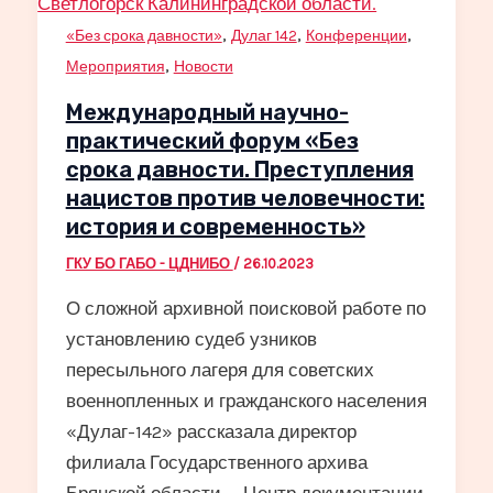
,
,
,
«Без срока давности»
Дулаг 142
Конференции
,
Мероприятия
Новости
Международный научно-
практический форум «Без
срока давности. Преступления
нацистов против человечности:
история и современность»
ГКУ БО ГАБО - ЦДНИБО
/
26.10.2023
О сложной архивной поисковой работе по
установлению судеб узников
пересыльного лагеря для советских
военнопленных и гражданского населения
«Дулаг-142» рассказала директор
филиала Государственного архива