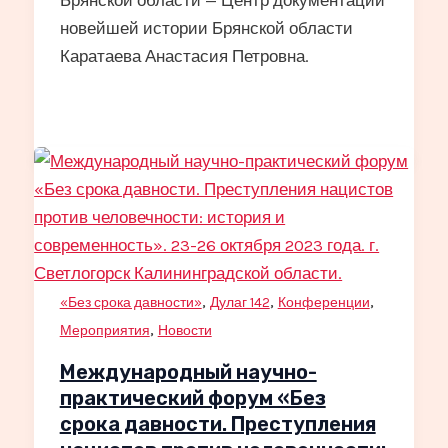
Брянской области — Центр документации
новейшей истории Брянской области
Каратаева Анастасия Петровна.
,
,
,
«Без срока давности»
Дулаг 142
Конференции
,
Мероприятия
Новости
Международный научно-
практический форум «Без
срока давности. Преступления