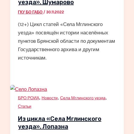
уезда». Шумарово
ГКУ БО ГАБО
/
30.11.2022
(12+) Цикл статей «Села Мглинского
уезда» посвящён истории населённых
пунктов Брянской области по документам
Государственного архива и другим
источникам.
,
,
,
БРО РОИА
Новости
Села Мглинского уезда
Статьи
Из цикла «Села Мглинского
уезда». Лопазна