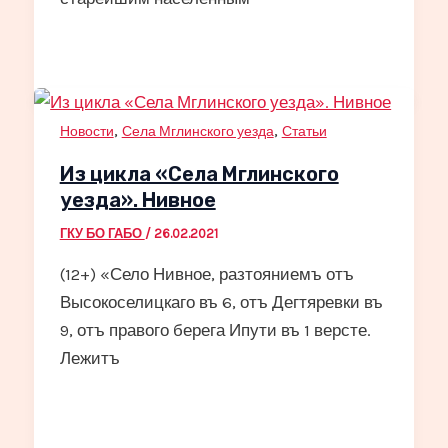
,
,
Новости
Села Мглинского уезда
Статьи
Из цикла «Села Мглинского
уезда». Нивное
ГКУ БО ГАБО
/
26.02.2021
(12+) «Село Нивное, разтояниемъ отъ
Высокоселицкаго въ 6, отъ Дегтяревки въ
9, отъ правого берега Ипути въ 1 версте.
Лежитъ