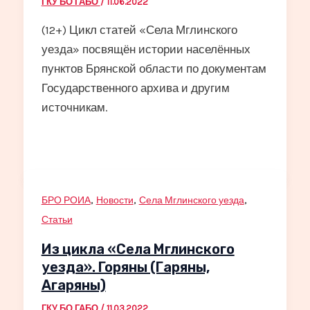
ГКУ БО ГАБО
/
11.06.2022
(12+) Цикл статей «Села Мглинского
уезда» посвящён истории населённых
пунктов Брянской области по документам
Государственного архива и другим
источникам.
,
,
,
БРО РОИА
Новости
Села Мглинского уезда
Статьи
Из цикла «Села Мглинского
уезда». Горяны (Гаряны,
Агаряны)
ГКУ БО ГАБО
/
11.03.2022