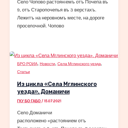
Село Чопово растоянiемъ отъ Почепа въ
9, отъ Старопочепья въ 3 верстахъ.
Лежитъ на неровномъ месте, на дороге
проселочной. Чопово
,
,
,
БРО РОИА
Новости
Села Мглинского уезда
Статьи
Из цикла «Села Мглинского
уезда». Доманичи
ГКУ БО ГАБО
/
15.07.2021
Село Доманичи
расположено «растоянием отъ