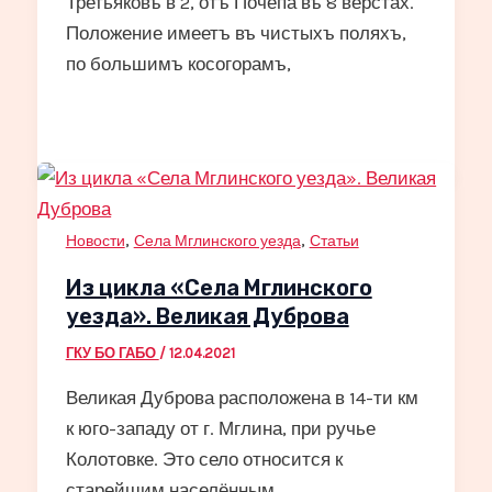
Третьяковъ в 2, отъ Почепа въ 8 верстах.
Положение имеетъ въ чистыхъ поляхъ,
по большимъ косогорамъ,
,
,
Новости
Села Мглинского уезда
Статьи
Из цикла «Села Мглинского
уезда». Великая Дуброва
ГКУ БО ГАБО
/
12.04.2021
Великая Дуброва расположена в 14-ти км
к юго-западу от г. Мглина, при ручье
Колотовке. Это село относится к
старейшим населённым