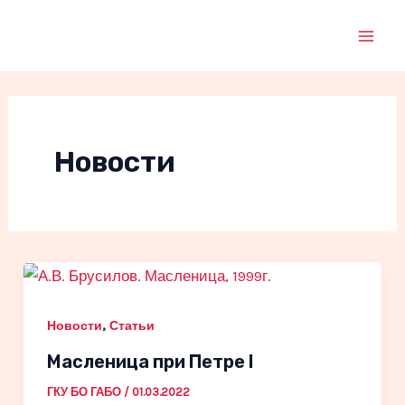
Перейти
к
Mai
содержимому
Men
Новости
,
Новости
Статьи
Масленица при Петре I
ГКУ БО ГАБО
/
01.03.2022