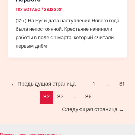
ГКУ БО ГАБО
/
28.12.2021
(12+) На Руси дата наступления Нового года
была непостоянной. Крестьяне начинали
работы в поле с 1 марта, который считали
первым днём
Постраничная
←
Предыдущая страница
1
…
81
навигация
82
83
…
86
записи
Следующая страница
→
Перечень государственных услуг