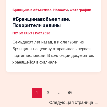
,
,
Брянщина в объективе
Новости
Фотографии
#Брянщинавобъективе.
Покорители целины
ГКУ БО ГАБО
/
15.07.2026
Семьдесят лет назад, в июле 1956г. из
Брянщины на целину отправилась первая
партия молодежи. В коллекции документов,
хранящейся в филиале
Постраничная
1
2
…
86
навигация
Следующая страница
→
записи