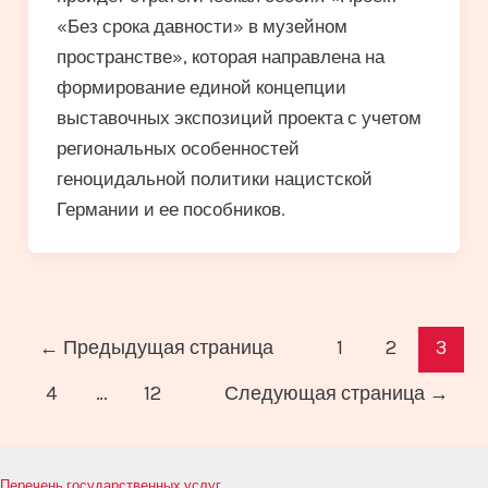
«Без срока давности» в музейном
пространстве», которая направлена на
формирование единой концепции
выставочных экспозиций проекта с учетом
региональных особенностей
геноцидальной политики нацистской
Германии и ее пособников.
Постраничная
←
Предыдущая страница
1
2
3
навигация
4
…
12
Следующая страница
→
записи
Перечень государственных услуг