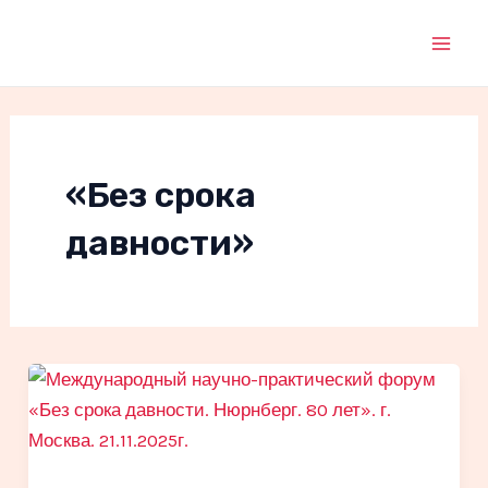
Перейти
к
Mai
содержимому
Men
«Без срока
давности»