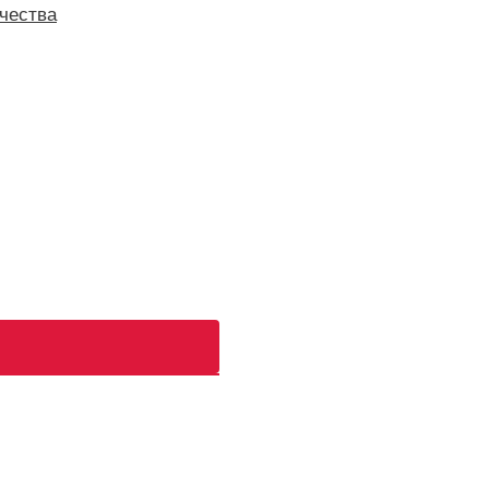
чества
ь