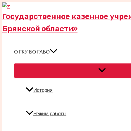
Перейти
к
Государственное казенное учре
содержимому
Брянской области»
О ГКУ БО ГАБО
Переключател
меню
История
Режим работы