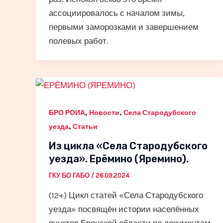
ассоциировалось с началом зимы,
первыми заморозками и завершением
полевых работ.
,
,
БРО РОИА
Новости
Села Стародубского
,
уезда
Статьи
Из цикла «Села Стародубского
уезда». Ерёмино (Яремино).
ГКУ БО ГАБО
/
26.09.2024
(12+) Цикл статей «Села Стародубского
уезда» посвящён истории населённых
пунктов Брянской области по документам