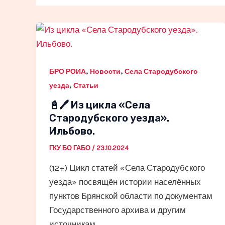
,
,
БРО РОИА
Новости
Села Стародубского
,
уезда
Статьи
📓🖊 Из цикла «Села
Стародубского уезда».
Ильбово.
ГКУ БО ГАБО
/
23.10.2024
(12+) Цикл статей «Села Стародубского
уезда» посвящён истории населённых
пунктов Брянской области по документам
Государственного архива и другим
источникам.