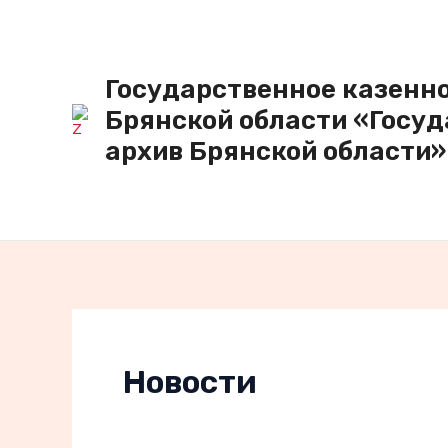
Перейти
к
содержимому
Государственное казенн
Брянской области «Госу
архив Брянской области»
Новости