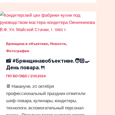
,
,
Брянщина в объективе
Новости
Фотографии
📸 #Брянщинавобъективе.🧑🏻‍🍳
День повара.🍴
ГКУ БО ГАБО
/
21.10.2024
📆 Накануне, 20 октября
профессиональный праздник отметили
шеф-повара, кулинары, кондитеры,
технологи, вспомогательный персонал
кухонь. Праздник также считают своим