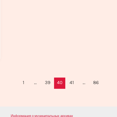
1
…
39
40
41
…
86
Информация о муниципальных архивах